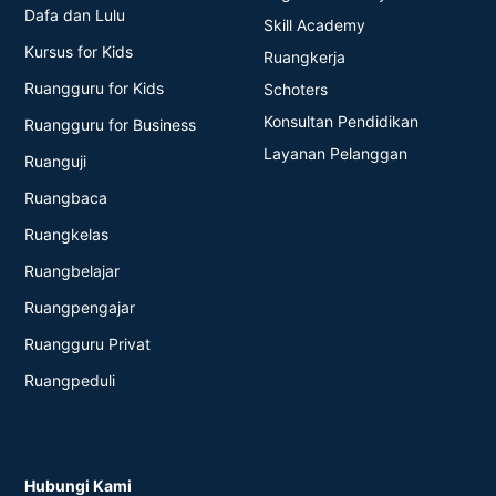
UTBK/SNBT
FAQ
Panen Bintang
Tentang Kami
Live Teaching
Kontak Kami
Kebijakan Privasi
Syarat dan Ketentuan
Produk Ruangguru
PT RUANG RAYA
INDONESIA
Roboguru
Ruangguru
Roboguru Plus
English Academy
Dafa dan Lulu
Skill Academy
Kursus for Kids
Ruangkerja
Ruangguru for Kids
Schoters