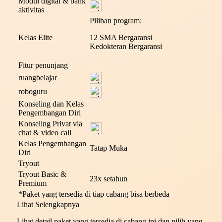
Modul digital & bank
aktivitas
Pilihan program:
Kelas Elite
12 SMA Bergaransi
Kedokteran Bergaransi
Fitur penunjang
ruangbelajar
roboguru
Konseling dan Kelas
Pengembangan Diri
Konseling Privat via
chat & video call
Kelas Pengembangan
Tatap Muka
Diri
Tryout
Tryout Basic &
23x setahun
Premium
*Paket yang tersedia di tiap cabang bisa berbeda
Lihat Selengkapnya
Lihat detail paket yang tersedia di cabang ini dan pilih yang