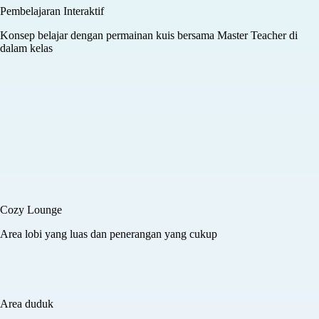
Classroom
Ruang kelas dilengkapi fasilitas modern dengan kapasitas maksimum
25 siswa
Terintegrasi teknologi
Menggunakan Learning Management System (LMS) untuk
mendukung metode belajar digital
Pembelajaran Interaktif
Konsep belajar dengan permainan kuis bersama Master Teacher di
dalam kelas