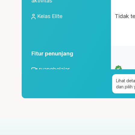
aktivitas
Kelas Elite
Tidak t
Fitur penunjang
ruangbelajar
Lihat det
roboguru
dan pilih
Konseling dan Kelas
Pengembangan Diri
Konseling Privat via chat &
tatap muka