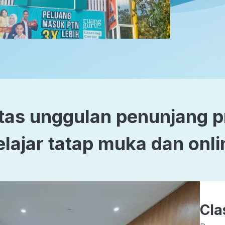
itas unggulan penunjang 
elajar tatap muka dan onli
Cla