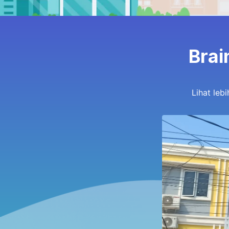
Brai
Lihat leb