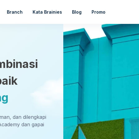
Branch
Kata Brainies
Blog
Promo
mbinasi
baik
ng
aman, dan dilengkapi
Academy dan gapai