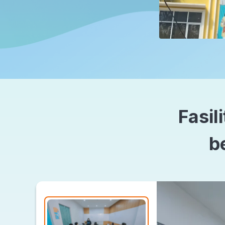
Fasil
b