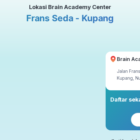
Lokasi Brain Academy Center
Tatap Muka
Frans Seda - Kupang
ahun
23x setahun
Brain Ac
Jalan Frans
Kupang, Nu
Daftar se