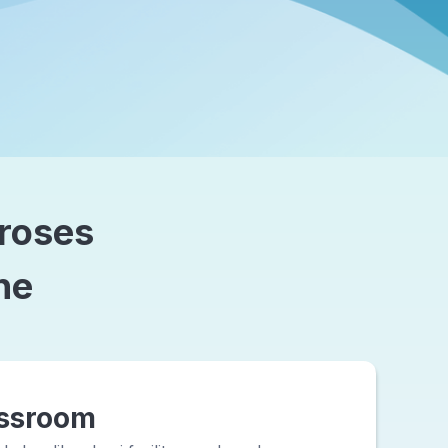
proses
ne
ssroom