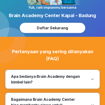
Yuk, raih impianmu bersama
Brain Academy Center Kapal - Badung
Daftar Sekarang
Pertanyaan yang sering ditanyakan
(FAQ)
Apa bedanya Brain Academy dengan
bimbel lain?
Inovasi. Satu kata bermakna yang diyakini
oleh Brain Academy sebagai suatu langkah
Bagaimana Brain Academy Center
awal pembeda antara Brain Academy dan