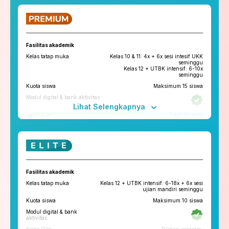
ruangbelajar
roboguru
Konseling dan Kelas
Pengembangan Diri
Fasilitas akademik
Konseling Privat via chat & video
Kelas tatap muka
Kelas 10 & 11: 4x + 6x sesi intesif UKK
call
seminggu
Kelas 12 + UTBK intensif: 6-10x
Kelas Pengembangan Diri
seminggu
Kuota siswa
Maksimum 15 siswa
Tryout
Modul digital & bank aktivitas
Tryout Basic & Premium
13x setahun
Lihat Selengkapnya
*Paket yang tersedia di tiap cabang bisa berbeda
Kelas Elite
Tidak tersedia
Fitur penunjang
ruangbelajar
roboguru
Konseling dan Kelas
Fasilitas akademik
Pengembangan Diri
Kelas tatap muka
Kelas 12 + UTBK intensif: 6-18x + 6x sesi
Konseling Privat via chat & video
ujian mandiri seminggu
call
Kuota siswa
Maksimum 10 siswa
Kelas Pengembangan Diri
Tatap Muka
Modul digital & bank
Tryout
aktivitas