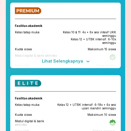
ruangbelajar
roboguru
Konseling dan Kelas
Pengembangan Diri
Fasilitas akademik
Konseling Privat via chat & video
Kelas tatap muka
Kelas 10 & 11: 4x + 6x sesi intesif UKK
call
seminggu
Kelas 12 + UTBK intensif: 6-10x
Kelas Pengembangan Diri
seminggu
Kuota siswa
Maksimum 15 siswa
Tryout
Modul digital & bank aktivitas
Tryout Basic & Premium
13x setahun
Lihat Selengkapnya
*Paket yang tersedia di tiap cabang bisa berbeda
Kelas Elite
Tidak tersedia
Fitur penunjang
ruangbelajar
roboguru
Konseling dan Kelas
Fasilitas akademik
Pengembangan Diri
Kelas tatap muka
Kelas 12 + UTBK intensif: 6-18x + 6x sesi
Konseling Privat via chat & video
ujian mandiri seminggu
call
Kuota siswa
Maksimum 10 siswa
Kelas Pengembangan Diri
Tatap Muka
Modul digital & bank
Tryout
aktivitas