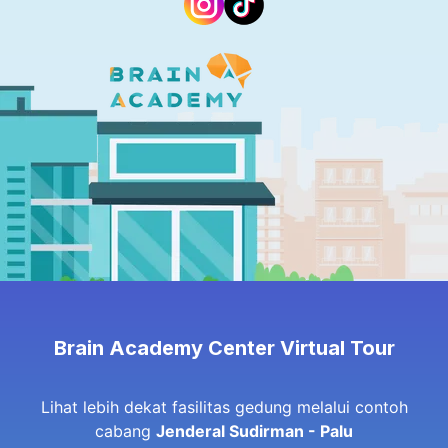
Brain Academy Center Virtual Tour
Lihat lebih dekat fasilitas gedung melalui contoh
cabang
Jenderal Sudirman - Palu