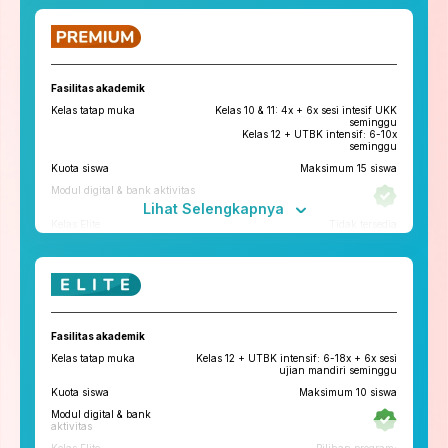
ruangbelajar
roboguru
Konseling dan Kelas
Pengembangan Diri
Fasilitas akademik
Konseling Privat via chat & video
Kelas tatap muka
Kelas 10 & 11: 4x + 6x sesi intesif UKK
call
seminggu
Kelas 12 + UTBK intensif: 6-10x
Kelas Pengembangan Diri
seminggu
Kuota siswa
Maksimum 15 siswa
Tryout
Modul digital & bank aktivitas
Tryout Basic & Premium
13x setahun
Lihat Selengkapnya
*Paket yang tersedia di tiap cabang bisa berbeda
Kelas Elite
Tidak tersedia
Fitur penunjang
ruangbelajar
roboguru
Konseling dan Kelas
Fasilitas akademik
Pengembangan Diri
Kelas tatap muka
Kelas 12 + UTBK intensif: 6-18x + 6x sesi
Konseling Privat via chat & video
ujian mandiri seminggu
call
Kuota siswa
Maksimum 10 siswa
Kelas Pengembangan Diri
Tatap Muka
Modul digital & bank
Tryout
aktivitas