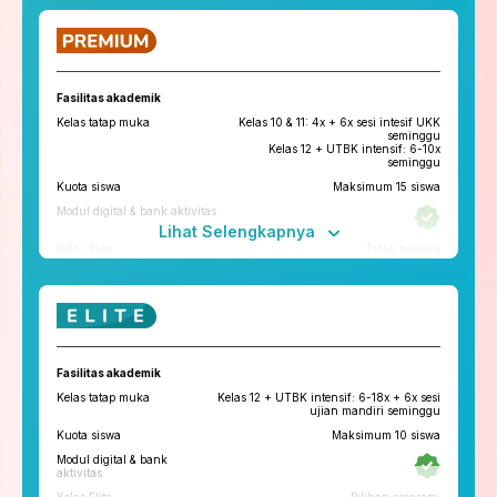
ruangbelajar
roboguru
Konseling dan Kelas
Pengembangan Diri
Fasilitas akademik
Konseling Privat via chat & video
Kelas tatap muka
Kelas 10 & 11: 4x + 6x sesi intesif UKK
call
seminggu
Kelas 12 + UTBK intensif: 6-10x
Kelas Pengembangan Diri
seminggu
Kuota siswa
Maksimum 15 siswa
Tryout
Modul digital & bank aktivitas
Tryout Basic & Premium
13x setahun
Lihat Selengkapnya
*Paket yang tersedia di tiap cabang bisa berbeda
Kelas Elite
Tidak tersedia
Fitur penunjang
ruangbelajar
roboguru
Konseling dan Kelas
Fasilitas akademik
Pengembangan Diri
Kelas tatap muka
Kelas 12 + UTBK intensif: 6-18x + 6x sesi
Konseling Privat via chat & video
ujian mandiri seminggu
call
Kuota siswa
Maksimum 10 siswa
Kelas Pengembangan Diri
Tatap Muka
Modul digital & bank
Tryout
aktivitas