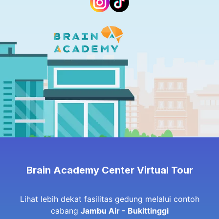
Brain Academy Center Virtual Tour
Lihat lebih dekat fasilitas gedung melalui contoh
cabang
Jambu Air - Bukittinggi