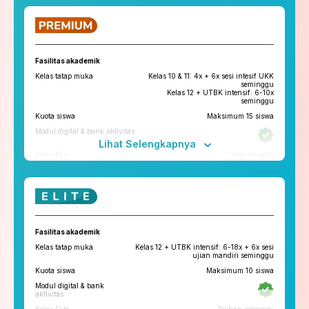
ruangbelajar
roboguru
Konseling dan Kelas
Pengembangan Diri
Fasilitas akademik
Konseling Privat via chat & video
Kelas tatap muka
Kelas 10 & 11: 4x + 6x sesi intesif UKK
call
seminggu
Kelas 12 + UTBK intensif: 6-10x
Kelas Pengembangan Diri
seminggu
Kuota siswa
Maksimum 15 siswa
Tryout
Modul digital & bank aktivitas
Tryout Basic & Premium
13x setahun
Lihat Selengkapnya
*Paket yang tersedia di tiap cabang bisa berbeda
Kelas Elite
Tidak tersedia
Fitur penunjang
ruangbelajar
roboguru
Konseling dan Kelas
Fasilitas akademik
Pengembangan Diri
Kelas tatap muka
Kelas 12 + UTBK intensif: 6-18x + 6x sesi
Konseling Privat via chat & video
ujian mandiri seminggu
call
Kuota siswa
Maksimum 10 siswa
Kelas Pengembangan Diri
Tatap Muka
Modul digital & bank
Tryout
aktivitas