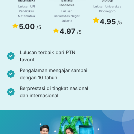
Matematika
Bahasa
Biologi
Indonesia
Lulusan UPI
Lulusan Universitas
Pendidikan
Lulusan
Diponegoro
Matematika
Universitas Negeri
4.95
Jakarta
/5
5.00
/5
4.97
/5
Lulusan terbaik dari PTN
favorit
Pengalaman mengajar sampai
dengan 10 tahun
Berprestasi di tingkat nasional
dan internasional