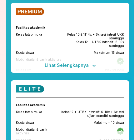
ruangbelajar
roboguru
Konseling dan Kelas
Pengembangan Diri
Fasilitas akademik
Konseling Privat via chat & video
Kelas tatap muka
Kelas 10 & 11: 4x + 6x sesi intesif UKK
call
seminggu
Kelas 12 + UTBK intensif: 6-10x
Kelas Pengembangan Diri
seminggu
Kuota siswa
Maksimum 15 siswa
Tryout
Modul digital & bank aktivitas
Tryout Basic & Premium
13x setahun
Lihat Selengkapnya
*Paket yang tersedia di tiap cabang bisa berbeda
Kelas Elite
Tidak tersedia
Fitur penunjang
ruangbelajar
roboguru
Konseling dan Kelas
Fasilitas akademik
Pengembangan Diri
Kelas tatap muka
Kelas 12 + UTBK intensif: 6-18x + 6x sesi
Konseling Privat via chat & video
ujian mandiri seminggu
call
Kuota siswa
Maksimum 10 siswa
Kelas Pengembangan Diri
Tatap Muka
Modul digital & bank
Tryout
aktivitas