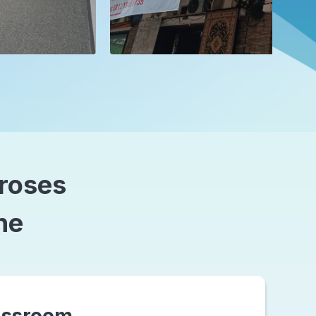
proses
ne
assroom