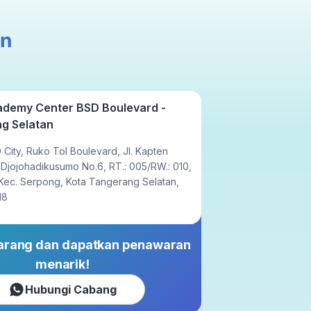
Tatap Muka
an
23x setahun
ademy Center BSD Boulevard -
g Selatan
 City, Ruko Tol Boulevard, Jl. Kapten
 Djojohadikusumo No.6, RT.: 005/RW.: 010,
 Kec. Serpong, Kota Tangerang Selatan,
18
karang dan dapatkan penawaran
menarik!
Hubungi Cabang