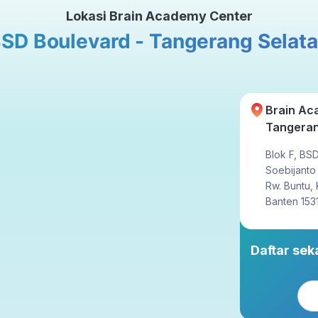
Lokasi Brain Academy Center
Tatap Muka
SD Boulevard - Tangerang Selat
ahun
23x setahun
Brain Ac
Tangeran
Blok F, BSD
Soebijanto
Rw. Buntu,
Banten 153
Daftar se