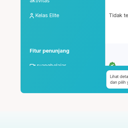
aktivitas
Kelas Elite
Tidak t
Fitur penunjang
ruangbelajar
Lihat det
roboguru
dan pilih
Konseling dan Kelas
Pengembangan Diri
Konseling Privat via chat &
tatap muka