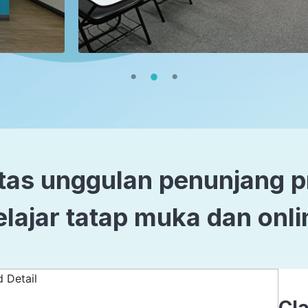
itas unggulan penunjang 
elajar tatap muka dan onli
Cl