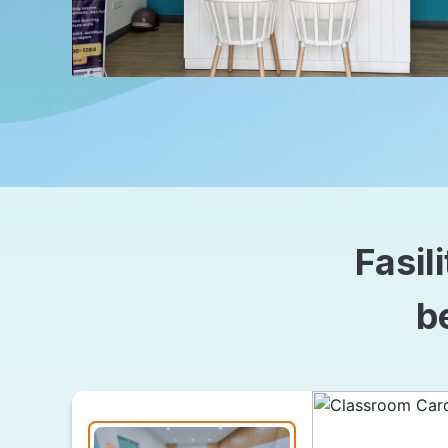
Fasil
b