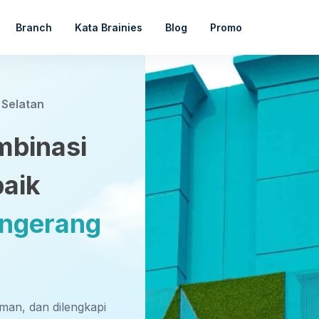
Branch
Kata Brainies
Blog
Promo
 Selatan
mbinasi
baik
angerang
aman, dan dilengkapi