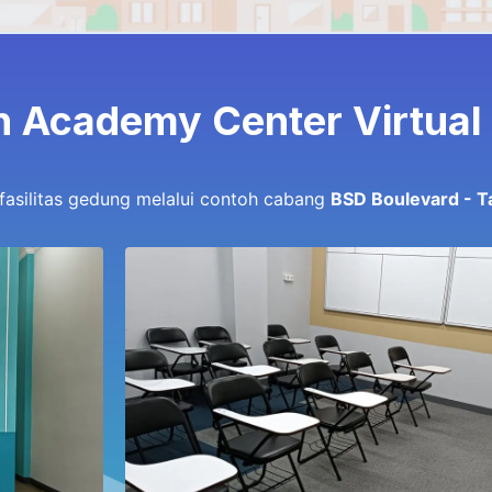
n Academy Center Virtual
 fasilitas gedung melalui contoh cabang
BSD Boulevard - T