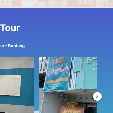
 Tour
so - Bontang