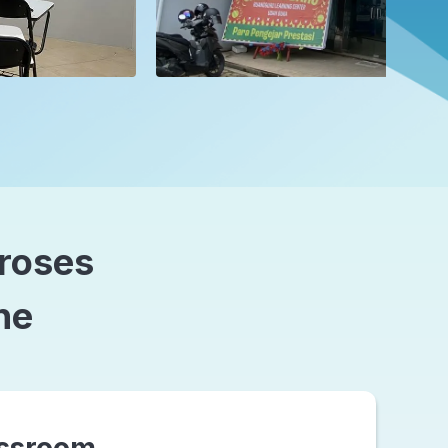
proses
ne
ssroom