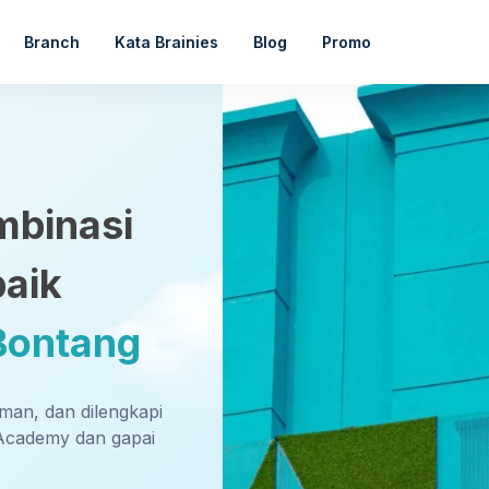
Branch
Kata Brainies
Blog
Promo
mbinasi
baik
 Bontang
aman, dan dilengkapi
Academy dan gapai