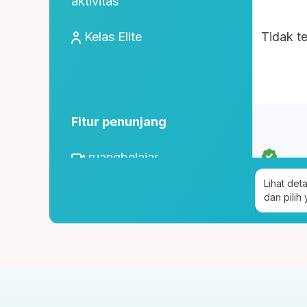
aktivitas
Kelas Elite
Tidak t
Fitur penunjang
ruangbelajar
Lihat det
roboguru
dan pilih
Konseling dan Kelas
Pengembangan Diri
Konseling Privat via chat &
tatap muka