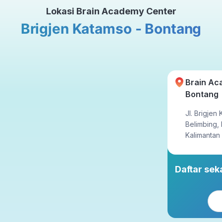
Lokasi Brain Academy Center
Tatap Muka
Brigjen Katamso - Bontang
ahun
23x setahun
Brain Ac
Bontang
Jl. Brigjen
Belimbing,
Kalimantan
Daftar se