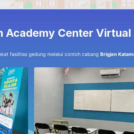
n Academy Center Virtual
dekat fasilitas gedung melalui contoh cabang
Brigjen Katam