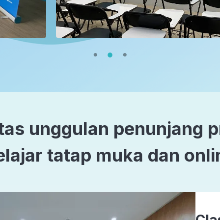
itas unggulan penunjang 
elajar tatap muka dan onli
Cla