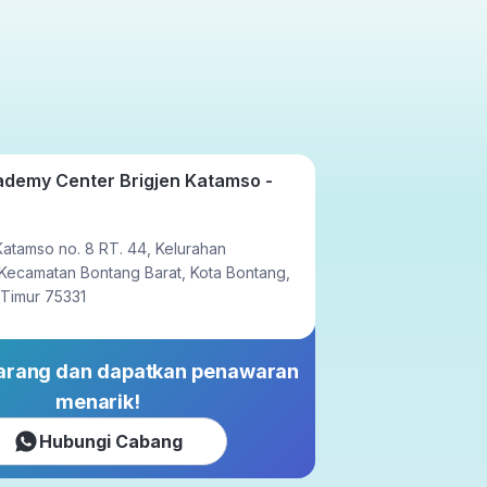
Tatap Muka
23x setahun
ademy Center Brigjen Katamso -
 Katamso no. 8 RT. 44, Kelurahan
 Kecamatan Bontang Barat, Kota Bontang,
 Timur 75331
karang dan dapatkan penawaran
menarik!
Hubungi Cabang