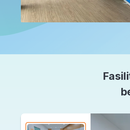
Fasil
b