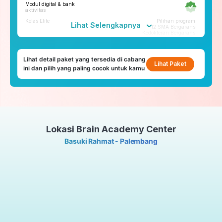
Modul digital & bank
Tryout
aktivitas
Tryout Basic & Premium
Kelas Elite
Pilihan program:
23x setahun
Lihat Selengkapnya
12 SMA Bergaransi
Kedokteran Bergaransi
*Paket yang tersedia di tiap cabang bisa berbeda
Fitur penunjang
Lihat detail paket yang tersedia di cabang
ruangbelajar
Lihat Paket
ini dan pilih yang paling cocok untuk kamu
roboguru
Konseling dan Kelas
Pengembangan Diri
Konseling Privat via chat &
video call
Lokasi Brain Academy Center
Kelas Pengembangan Diri
Tatap Muka
Basuki Rahmat - Palembang
Tryout
Tryout Basic & Premium
23x setahun
*Paket yang tersedia di tiap cabang bisa berbeda