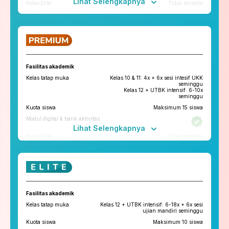
Lihat Selengkapnya
Kelas Elite
Tidak tersedia
Fitur penunjang
ruangbelajar
roboguru
Konseling dan Kelas
Pengembangan Diri
Fasilitas akademik
Konseling Privat via chat & video
Kelas tatap muka
Kelas 10 & 11: 4x + 6x sesi intesif UKK
call
seminggu
Kelas 12 + UTBK intensif: 6-10x
Kelas Pengembangan Diri
seminggu
Kuota siswa
Maksimum 15 siswa
Tryout
Modul digital & bank aktivitas
Tryout Basic & Premium
13x setahun
Lihat Selengkapnya
*Paket yang tersedia di tiap cabang bisa berbeda
Kelas Elite
Tidak tersedia
Fitur penunjang
ruangbelajar
roboguru
Konseling dan Kelas
Fasilitas akademik
Pengembangan Diri
Kelas tatap muka
Kelas 12 + UTBK intensif: 6-18x + 6x sesi
Konseling Privat via chat & video
ujian mandiri seminggu
call
Kuota siswa
Maksimum 10 siswa
Kelas Pengembangan Diri
Tatap Muka