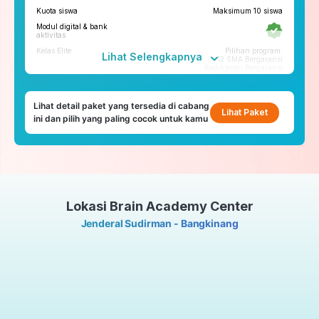
call
Kuota siswa
Maksimum 10 siswa
Kelas Pengembangan Diri
Tatap Muka
Modul digital & bank
Tryout
aktivitas
Tryout Basic & Premium
Kelas Elite
Pilihan program:
23x setahun
Lihat Selengkapnya
12 SMA Bergaransi
Kedokteran Bergaransi
*Paket yang tersedia di tiap cabang bisa berbeda
Fitur penunjang
Lihat detail paket yang tersedia di cabang
ruangbelajar
Lihat Paket
ini dan pilih yang paling cocok untuk kamu
roboguru
Konseling dan Kelas
Pengembangan Diri
Konseling Privat via chat &
video call
Lokasi Brain Academy Center
Kelas Pengembangan Diri
Tatap Muka
Jenderal Sudirman - Bangkinang
Tryout
Tryout Basic & Premium
23x setahun
*Paket yang tersedia di tiap cabang bisa berbeda