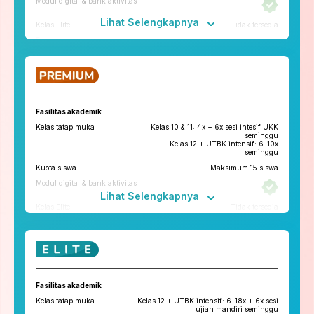
Modul digital & bank aktivitas
Lihat Selengkapnya
Kelas Elite
Tidak tersedia
Fitur penunjang
ruangbelajar
roboguru
Konseling dan Kelas
Pengembangan Diri
Fasilitas akademik
Konseling Privat via chat & video
Kelas tatap muka
Kelas 10 & 11: 4x + 6x sesi intesif UKK
call
seminggu
Kelas 12 + UTBK intensif: 6-10x
Kelas Pengembangan Diri
seminggu
Kuota siswa
Maksimum 15 siswa
Tryout
Modul digital & bank aktivitas
Tryout Basic & Premium
13x setahun
Lihat Selengkapnya
*Paket yang tersedia di tiap cabang bisa berbeda
Kelas Elite
Tidak tersedia
Fitur penunjang
ruangbelajar
roboguru
Konseling dan Kelas
Fasilitas akademik
Pengembangan Diri
Kelas tatap muka
Kelas 12 + UTBK intensif: 6-18x + 6x sesi
Konseling Privat via chat & video
ujian mandiri seminggu